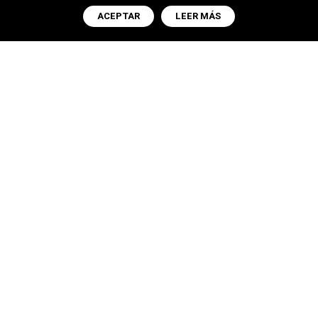
ACEPTAR
LEER MÁS
ARTÍCULO
octubre 24, 2023
12:39 pm
C & M Consulting Lawyers a la
vanguardia de los servicios legales
en Colombia