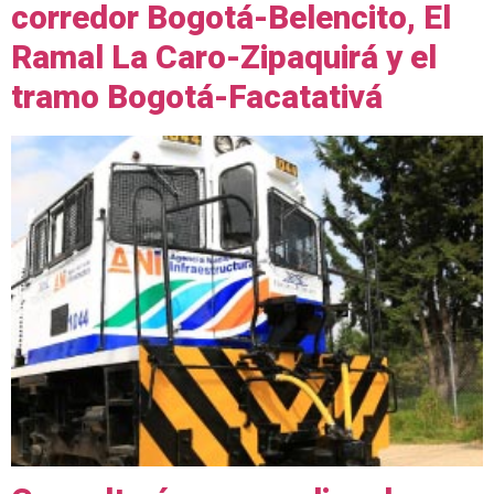
corredor Bogotá-Belencito, El
Ramal La Caro-Zipaquirá y el
tramo Bogotá-Facatativá