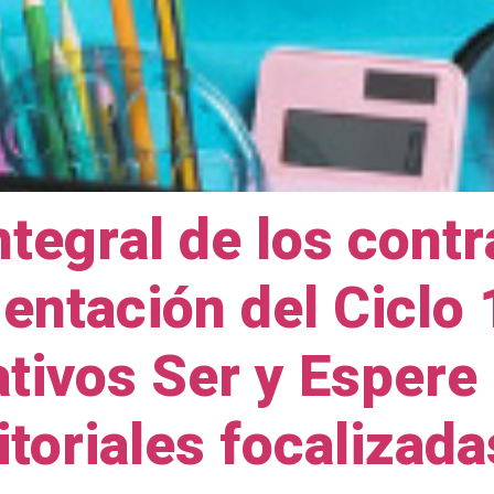
ntegral de los cont
entación del Ciclo 
ivos Ser y Espere 
itoriales focalizada