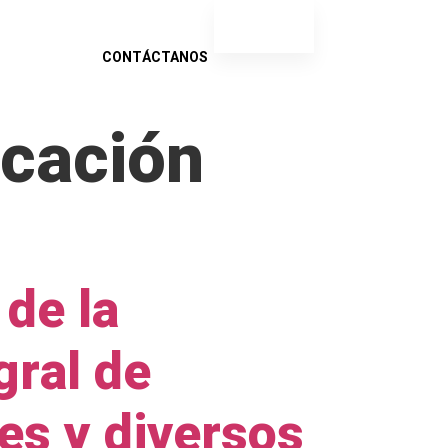
ES
EN
INSIGHTS
CONTÁCTANOS
ucación
 de la
gral de
es y diversos