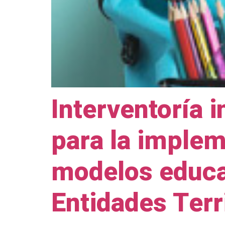
Interventoría i
para la implem
modelos educat
Entidades Terr