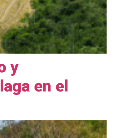
o y
laga en el