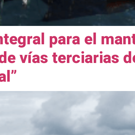
integral para el man
e vías terciarias 
al”