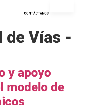
ES
EN
INSIGHTS
CONTÁCTANOS
l de Vías -
to y apoyo
el modelo de
nicos