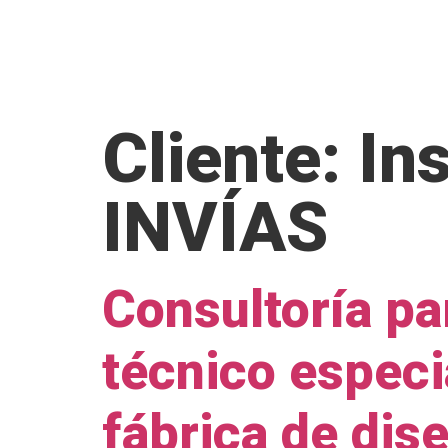
INICIO
QU
Cliente:
In
INVÍAS
Consultoría pa
técnico especi
fábrica de dis